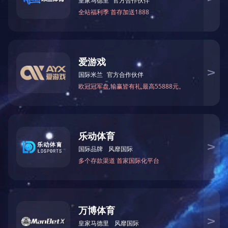
邮 编：214115
销售部电话：0510-88588668
0510-88588556
服务部电话：0510-88588616
18951507227
备品备件： 18961785002
办 公 室： 0510-88588608
邮 箱：
wxgmw@189.cn