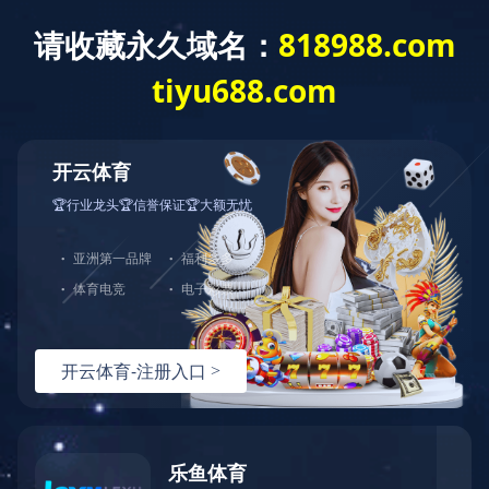
开云(中国)
关
华体会网页版登录入口
|
完美体育(中国)官方网站
|
万博
|
=镜像!G130
|
hg皇冠官网
|
开
- 栏目导航 -
脱水设备
云手机登录入口
|
米乐官网
|
c7网页版
|
c7网页版
|
拦污设备