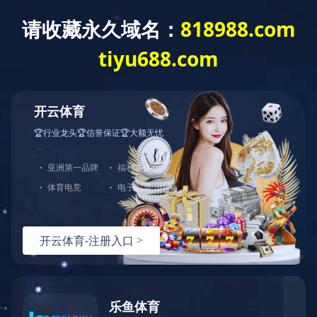
开云(中国)
关
华体会网页版登录入口
|
完美体育(中国)官方网站
|
万博
|
=镜像!G130
|
hg皇冠官网
|
开
- 栏目导航 -
高效沉淀池系统
云手机登录入口
|
米乐官网
|
c7网页版
|
c7网页版
|
拦污设备
混