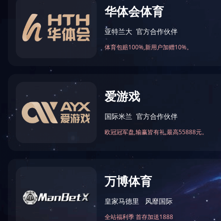
除砂设备
刮吸泥机
高效沉淀池系统
滤布滤池系统
脱水设备
气浮设备
药剂投加系统
输送设备
闸门系列
其他设备
地 址：无锡新区鸿山街道鸿达路112
号