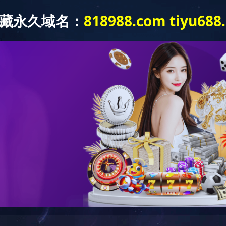
开云(中国)
关于我们
新闻中心
产品展示
工程业
云手机登录入口
|
米乐官网
|
c7网页版
|
c7网页版
|
拦污设备